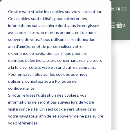
Connexion
EN
FR
DE
Ce site web stocke les cookies sur votre ordinateur.
Ces cookies sont utilisés pour collecter des
0
informations sur la manière dont vous interagissez
avec notre site web et nous permettent de nous
souvenir de vous. Nous utilisons ces informations
afin d'améliorer et de personnaliser votre
expérience de navigation, ainsi que pour les
données et les indicateurs concernant nos visiteurs
à la fois sur ce site web et sur d'autres supports.
Mot de passe perdu ? Veuillez saisir votre
Pour en savoir plus sur les cookies que nous
identifiant ou votre adresse e-mail. Vous
utilisons, consultez notre Politique de
recevrez un lien par e-mail pour créer un
confidentialité.
nouveau mot de passe.
Si vous refusez l'utilisation des cookies, vos
informations ne seront pas suivies lors de votre
Obligatoire
Identifiant ou e-mail
*
visite sur ce site. Un seul cookie sera utilisé dans
votre navigateur afin de se souvenir de ne pas suivre
vos préférences.