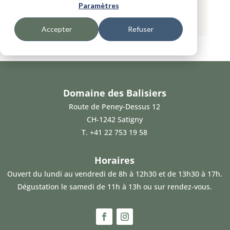
Paramètres
Réinitialisation du mot de passe
Accepter
Refuser
Domaine des Balisiers
Route de Peney-Dessus 12
CH-1242 Satigny
T.
+41 22 753 19 58
Horaires
Ouvert du lundi au vendredi de 8h à 12h30 et de 13h30 à 17h.
Dégustation le samedi de 11h à 13h ou sur rendez-vous.