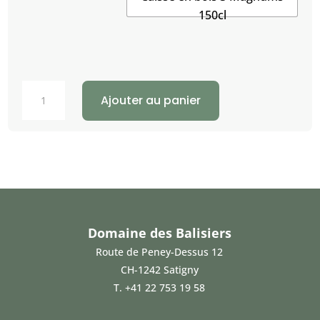
150cl
quantité
Ajouter au panier
de
Cuvée
Nina
Domaine des Balisiers
Route de Peney-Dessus 12
CH-1242 Satigny
T.
+41 22 753 19 58