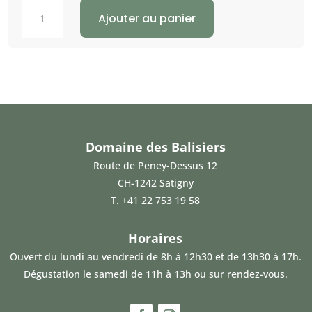
quantité
Ajouter au panier
de
Gamay
-
sans
sulfites
Domaine des Balisiers
Route de Peney-Dessus 12
CH-1242 Satigny
T.
+41 22 753 19 58
Horaires
Ouvert du lundi au vendredi de 8h à 12h30 et de 13h30 à 17h.
Dégustation le samedi de 11h à 13h ou sur rendez-vous.